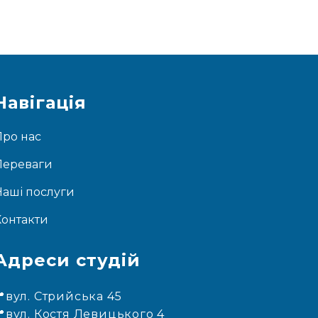
Навігація
Про нас
Переваги
Наші послуги
Контакти
Адреси студій
📍вул. Стрийська 45
📍вул. Костя Левицького 4