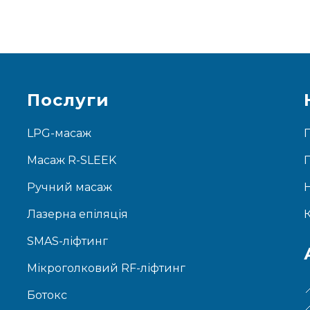
Послуги
LPG-масаж
Масаж R-SLEEK
Ручний масаж
Лазерна епіляція
SMAS-ліфтинг
Мікроголковий RF-ліфтинг
Ботокс